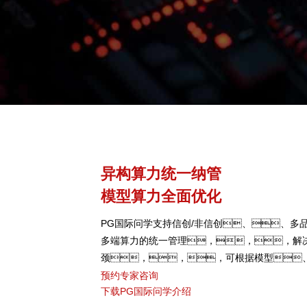
异构算力统一纳管
模型算力全面优化
PG国际问学支持信创/非信创、、多品
多端算力的统一管理，，，解
颈，，，可根据模型
型，，弹性调度，，
预约专家咨询
下载PG国际问学介绍
算力GPU使用效率。。