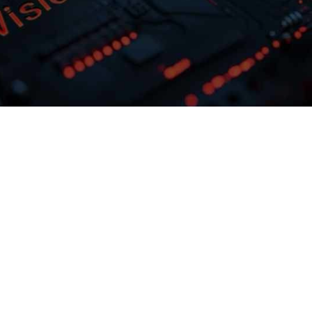
多模态多层级知识库权限管理
激活企业数据资产
据业务需求灵活
PG国际问学支持文本、、、、
佳实践效
片、、、音视频、、
私有模型微调训
结构化与非结构化知识格式有效整
制专属大模
合，，，， 可结合访问权限进行
预约专家咨询
下载PG国际问学介绍
问
制，，保障数据安全，，