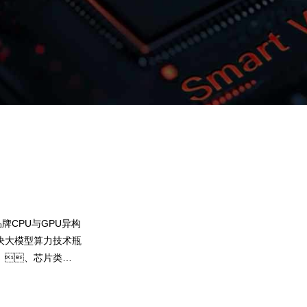
PG国际问学
智算基础设施
算力调度加速
智算中心
国内外主流模型一键调用
企业私有模型高效微调训练
牌CPU与GPU异构
提供40+基础大模型，，，可根
决大模型算力技术瓶
选择开发应用，，，，尝试最
、、芯片类
果。。。PG国际问学提供完整
，提高关键核心
练工具集，，，，帮助企业定
预约专家咨询
下载PG国际问学介绍
型，，，解决模型应用准确率低的